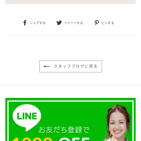
Facebook
Twitter
Pinterest
シェアする
ツイートする
ピンする
で
で
に
シ
ツ
ピ
ェ
イ
ン
ア
ー
す
す
ト
る
る
す
る
スタッフブログに戻る