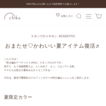
コ
5500円以上のお買いもので送料無料でお届けします！
ン
ス
テ
ラ
ン
検索
MENU
カ
お気に入り
イ
ツ
ド
を
シ
ス
ョ
キ
ー
ッ
スタッフのイチオシ
を
·
2022/07/13
プ
停
す
止
る
おまたせ♡かわいい夏アイテム復活♬
す
る
こんにちは！
「咲き編みアーティストchiko」スタッフのカナです。
息子に、もう短縮授業だよ。といわれて、えっ。となっている私。
ママたちを悩ます夏休みもすぐそこですね・・・
今日は、復活♡夏限定のドルフィンカラーの咲き編みシュシュをご紹介します。
夏限定カラー