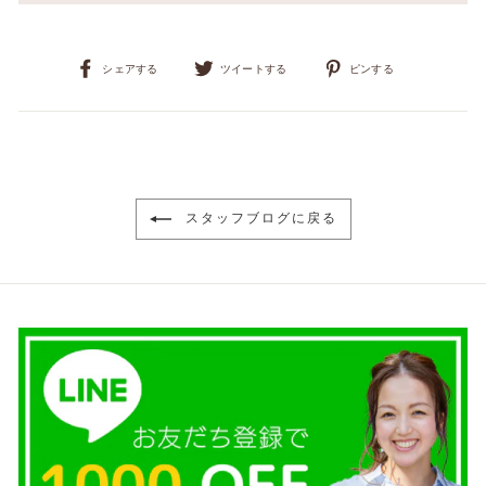
Facebook
Twitter
Pinterest
シェアする
ツイートする
ピンする
で
で
に
シ
ツ
ピ
ェ
イ
ン
ア
ー
す
す
ト
る
る
す
る
スタッフブログに戻る