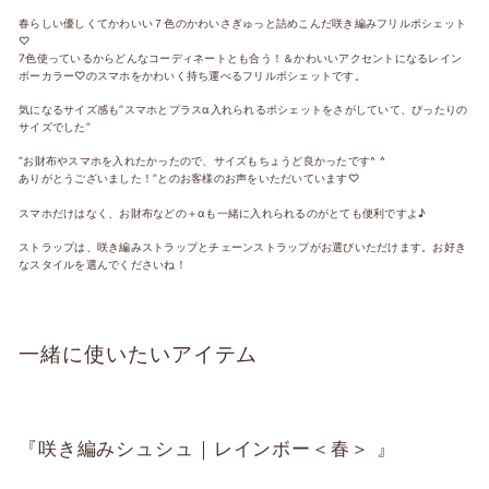
春らしい優しくてかわいい７色のかわいさぎゅっと詰めこんだ
咲き編みフリルポシェット
♡
7色使っているからどんなコーディネートとも合う！＆かわいいアクセントになるレイン
ボーカラー♡のスマホをかわいく持ち運べるフリルポシェットです。
気になるサイズ感も
”スマホとプラスα入れられる
ポシェット
をさがしていて、ぴったり
の
サイズでした”
”お財布やスマホを入れたかったので、
サイズもちょうど良かったです^ ^
ありがとうございました！”とのお客様のお声をいただいています♡
スマホだけはなく、お財布などの＋αも一緒に入れられるのがとても便利ですよ♪
ストラップは、咲き編みストラップとチェーンストラップがお選びいただけます。
お好き
なスタイルを選んでくださいね！
一緒に使いたいアイテム
『咲き編みシュシュ｜レインボー＜春＞ 』