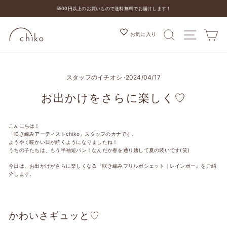
コ
5500円以上のお買いもので送料無料でお届けします！
ン
ス
テ
ラ
ン
検索
MENU
カ
お気に入り
イ
ツ
ド
を
シ
ス
ョ
キ
ー
ッ
スタッフのイチオシ
を
·
2024/04/17
プ
停
す
止
る
お出かけをさらに楽しく♡
す
る
こんにちは！
「咲き編みアーティストchiko」スタッフのカナです。
ようやく暖かい日が続くようになりましたね！
うちの子たちは、もう半袖短パン！なんだか春を通り越して夏の装いです(笑)
今日は、お出かけがさらに楽しくなる『咲き編みフリルポシェット｜レインボー』をご紹
介します。
かわいさギュッと♡