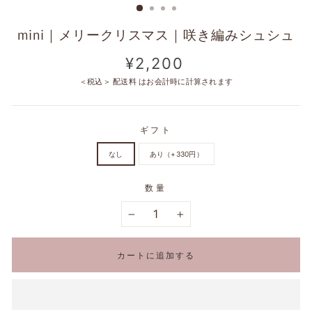
mini｜メリークリスマス｜咲き編みシュシュ
定
¥2,200
価
＜税込＞
配送料
はお会計時に計算されます
ギフト
なし
あり（+330円）
数量
−
+
カートに追加する