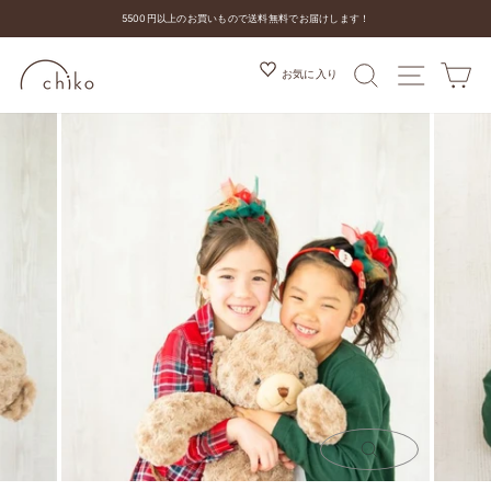
コ
5500円以上のお買いもので送料無料でお届けします！
ン
ス
テ
ラ
ン
検索
MENU
カ
お気に入り
イ
ツ
ド
を
シ
ス
ョ
キ
ー
ッ
を
プ
停
す
止
る
す
る
閉
じ
る
(ESC)