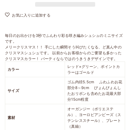
お気に入りに追加する
毎日のお出かけを3秒でふんわり彩る咲き編みシュシュのミニサイズ
です。
メリークリスマス！！ 手にした瞬間そう叫びたくなる、ど真ん中の
クリスマスシュシュです。 以前からお客様からのご要望も多かった
クリスマスカラー！ パーティならではのうきうきデザインです。
レッド×グリーン、ポイントカ
カラー
ラーはゴールド
ゴム内径5.5cm ふわふわお花
部分8～9cm ぴょんぴょんし
サイズ
たおリボンも含めたお花最大部
分15cm程度
オーガンジー（ポリエステ
ル）、ヨーロピアンビーズ（ス
素材
テンレススチール）、プレート
（真鍮）