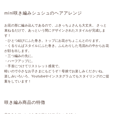
mini咲き編みシュシュのヘアアレンジ
お花の形に編み込んであるので、ぶきっちょさんも大丈夫。 さっと
束ねるだけで、あっという間にデザインされたスタイルが完成しま
す！
・ひとつ結びにふた巻き。トップにお花がちょこんとのります。
・くるりんぱスタイルにふた巻き。ふんわりした毛流れの中からお花
が顔を出します。
・三つ編みの先に。
・ハーフアップに。
・手首につけてリストレット感覚で。
軽いので小さなお子さまにもどうぞ！母娘でお楽しみくださいね。
楽しみいろいろ、Youtubeやインスタグラムでもスタイリングのご提
案をしています！
咲き編み商品の特徴