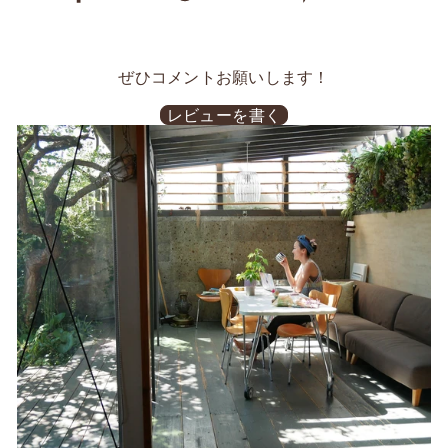
で
で
に
シ
ツ
ピ
ェ
イ
ン
ア
ー
す
す
ト
る
ぜひコメントお願いします！
る
す
る
レビューを書く