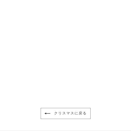
mini｜メリークリスマス｜
咲き編みシュシュ
¥2,200
クリスマスに戻る