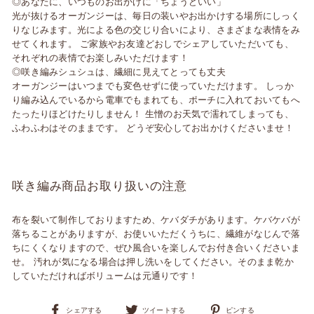
◎あなたに、いつものお出かけに「ちょうどいい」
光が抜けるオーガンジーは、毎日の装いやお出かけする場所にしっく
りなじみます。光による色の交じり合いにより、さまざまな表情をみ
せてくれます。 ご家族やお友達どおしでシェアしていただいても、
それぞれの表情でお楽しみいただけます！
◎咲き編みシュシュは、繊細に見えてとっても丈夫
オーガンジーはいつまでも変色せずに使っていただけます。 しっか
り編み込んでいるから電車でもまれても、ポーチに入れておいてもへ
たったりほどけたりしません！ 生憎のお天気で濡れてしまっても、
ふわふわはそのままです。 どうぞ安心してお出かけくださいませ！
咲き編み商品お取り扱いの注意
布を裂いて制作しておりますため、ケバダチがあります。ケバケバが
落ちることがありますが、お使いいただくうちに、繊維がなじんで落
ちにくくなりますので、ぜひ風合いを楽しんでお付き合いくださいま
せ。 汚れが気になる場合は押し洗いをしてください。そのまま乾か
していただければボリュームは元通りです！
Facebook
Twitter
Pinterest
シェアする
ツイートする
ピンする