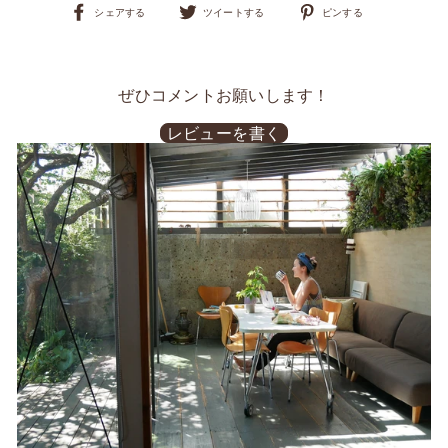
Facebook
Twitter
Pinterest
シェアする
ツイートする
ピンする
で
で
に
シ
ツ
ピ
ェ
イ
ン
ア
ー
す
す
ト
る
ぜひコメントお願いします！
る
す
る
レビューを書く