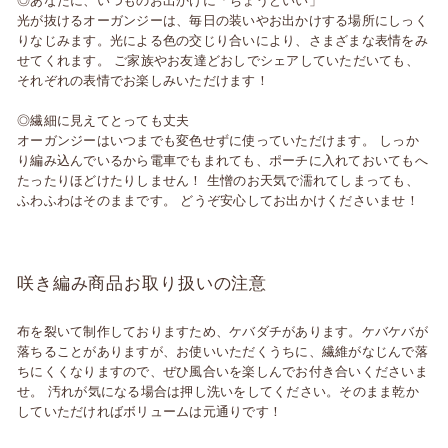
◎あなたに、いつものお出かけに「ちょうどいい」
光が抜けるオーガンジーは、毎日の装いやお出かけする場所にしっく
りなじみます。光による色の交じり合いにより、さまざまな表情をみ
せてくれます。 ご家族やお友達どおしでシェアしていただいても、
それぞれの表情でお楽しみいただけます！
◎繊細に見えてとっても丈夫
オーガンジーはいつまでも変色せずに使っていただけます。 しっか
り編み込んでいるから電車でもまれても、ポーチに入れておいてもへ
たったりほどけたりしません！ 生憎のお天気で濡れてしまっても、
ふわふわはそのままです。 どうぞ安心してお出かけくださいませ！
咲き編み商品お取り扱いの注意
布を裂いて制作しておりますため、ケバダチがあります。ケバケバが
落ちることがありますが、お使いいただくうちに、繊維がなじんで落
ちにくくなりますので、ぜひ風合いを楽しんでお付き合いくださいま
せ。 汚れが気になる場合は押し洗いをしてください。そのまま乾か
していただければボリュームは元通りです！