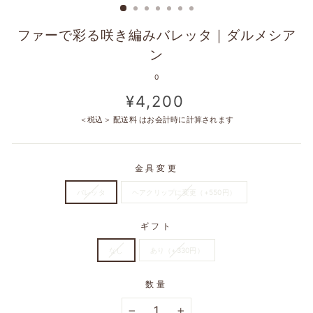
ファーで彩る咲き編みバレッタ｜ダルメシア
ン
0
定
¥4,200
価
＜税込＞
配送料
はお会計時に計算されます
金具変更
バレッタ
ヘアクリップに変更（+550円）
ギフト
なし
あり（+330円）
数量