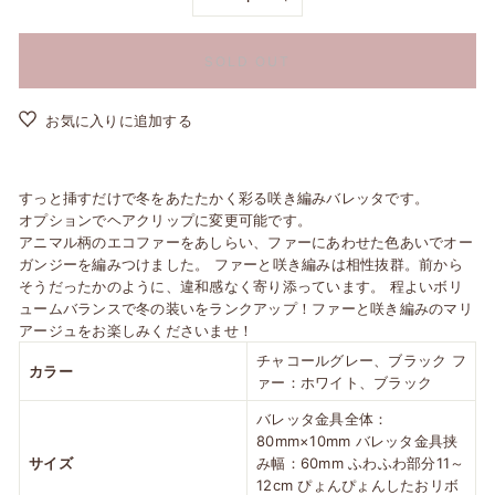
−
+
SOLD OUT
お気に入りに追加する
すっと挿すだけで冬をあたたかく彩る咲き編みバレッタです。
オプションでヘアクリップに変更可能です。
アニマル柄のエコファーをあしらい、ファーにあわせた色あいでオー
ガンジーを編みつけました。 ファーと咲き編みは相性抜群。前から
そうだったかのように、違和感なく寄り添っています。 程よいボリ
ュームバランスで冬の装いをランクアップ！ファーと咲き編みのマリ
アージュをお楽しみくださいませ！
チャコールグレー、ブラック フ
カラー
ァー：ホワイト、ブラック
バレッタ金具全体：
80mm×10mm バレッタ金具挟
サイズ
み幅：60mm ふわふわ部分11～
12cm ぴょんぴょんしたおリボ