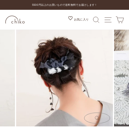
コ
5500円以上のお買いもので送料無料でお届けします！
ン
ス
テ
ラ
ン
検索
MENU
カ
お気に入り
イ
ツ
ド
を
シ
ス
ョ
キ
ー
ッ
を
プ
停
す
止
る
す
る
閉
じ
る
(ESC)