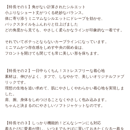
【特長その１】角がない計算されたシルエット
小ぶりなショート丈がつくる絶妙なバランス。
体に寄り添うミニマムなシルエットにドレープを効かせ、
バックスタイルをふんわりと仕上げました
どの角度から見ても、やさしく柔らかなラインが印象的な一着です。
それでいてボテっとならないカーブラインになっています。
ミニマムかつ存在感をしめす中央の留め金は、
フロントを開けても閉じても常に美しい形を保ちます。
【特長その２】一日中らくちん！ストレスフリーな着心地
素材は、伸びがよく、タフで、しなやかで、美しいオリジナルファブ
リックです。
理想の生地を追い求めて、肌にやさしくやわらかい着心地を実現しま
した。
肩、腕、身体をしめつけることなくやさしく包み込みます。
ちゃんと決まるのにやさしいソフトジャケットなのです。
【特長その３】しっかり機能的！どんなシーンにも対応
着るたびに愛着が増し、いつまでもそばに置いておきたくなる一着を