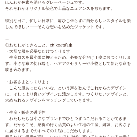
ほんわか色素を消せるグレーベージュです。
それぞれがオリジナル染色で上品なニュアンスを放ちます。
特別な日に、忙しい日常に、肩ひじ張らずに自分らしいスタイルを楽
しんでほしい――そんな想いを込めたジャケットです。
--
◎わたしができること、chikoの約束
・大切な服を必要なだけつくります
生産ロスを最小限に抑えるため、必要な分だけ丁寧におつくりしま
す。小さな布の切れ端も、ヘアアクセサリーや小物として新たな命を
吹き込みます。
・お客さまとつくります
こんな服あったらいいな、という声を歓んでこれからのデザイン
に、そしてより良いデザインに活かします。つくりたいデザインと、
求められるデザインをマッチングしていきます。
・生産・販売の透明性
わたしたちは小さなブランドでひとつずつこだわることができま
す。だからこそ、納得の行く品質のよい生地の生産、縫製、お客さま
に届けするまでのすべての工程にこだわります。
着るたびに愛着が増し、いつまでもそばに置いておきたくなる一着を