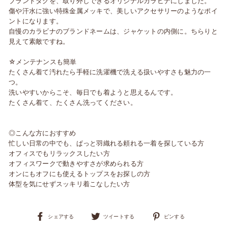
ブランドタグを、取り外しできるオリジナルカラビナにしました。
傷や汗水に強い特殊金属メッキで、美しいアクセサリーのようなポイ
ントになります。
自慢のカラビナのブランドネームは、ジャケットの内側に。ちらりと
見えて素敵ですね。
☆メンテナンスも簡単
たくさん着て汚れたら手軽に洗濯機で洗える扱いやすさも魅力の一
つ。
洗いやすいからこそ、毎日でも着ようと思えるんです。
たくさん着て、たくさん洗ってください。
◎こんな方におすすめ
忙しい日常の中でも、ぱっと羽織れる頼れる一着を探している方
オフィスでもリラックスしたい方
オフィスワークで動きやすさが求められる方
オンにもオフにも使えるトップスをお探しの方
体型を気にせずスッキリ着こなしたい方
Facebook
Twitter
Pinterest
シェアする
ツイートする
ピンする
で
で
に