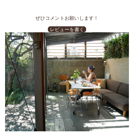
シ
ツ
ピ
ェ
イ
ン
ア
ー
す
す
ト
る
ぜひコメントお願いします！
る
す
る
レビューを書く