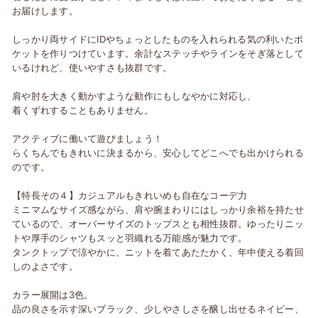
お届けします。
しっかり両サイドにIDやちょっとしたものを入れられる気の利いたポ
ケットを作りつけています。余計なステッチやラインをそぎ落として
いるけれど、使いやすさも抜群です。
肩や肘を大きく動かすような動作にもしなやかに対応し、
着くずれすることもありません。
アクティブに働いて遊びましょう！
らくちんでもきれいに決まるから、安心してどこへでも出かけられる
のです。
【特長その４】カジュアルもきれいめも自在なコーデ力
ミニマムなサイズ感ながら、肩や腕まわりにはしっかり余裕を持たせ
ているので、オーバーサイズのトップスとも相性抜群。ゆったりニッ
トや厚手のシャツもスッと羽織れる万能感が魅力です。
タンクトップで涼やかに、ニットを着てあたたかく、年中使える着回
しのよさです。
カラー展開は3色。
品の良さを示す深いブラック、少しやさしさを醸し出せるネイビー、