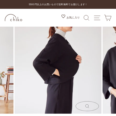
コ
5500円以上のお買いもので送料無料でお届けします！
ン
ス
テ
ラ
ン
検索
MENU
カ
お気に入り
イ
ツ
ド
を
シ
ス
ョ
キ
ー
ッ
を
プ
停
す
止
る
す
る
閉
じ
る
(ESC)