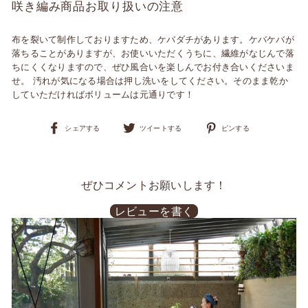
咲き編み商品お取り扱いの注意
布を裂いて制作しておりますため、ケバダチがあります。ケバケバが
落ちることがありますが、お使いいただくうちに、繊維がなじんで落
ちにくくなりますので、ぜひ風合いを楽しんでお付き合いくださいま
せ。 汚れが気になる場合は押し洗いをしてください。そのまま乾か
していただければボリュームは元通りです！
Facebook
Twitter
Pinterest
シェアする
ツイートする
ピンする
で
で
に
シ
ツ
ピ
ェ
イ
ン
ア
ー
す
す
ト
る
ぜひコメントお願いします！
る
す
る
レビューを書く