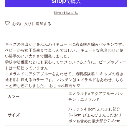
別のお支払い方法
お気に入りに追加する
キッズのお出かけをふんわりキュートに彩る咲き編みパッチンです。
ベビーから女子高生まで楽しんでほしい。 キュートな色合わせと使
い勝手のいい大きさで開発しました。
学校や幼稚園などにも安心してつけていけるように、ビーズやプレー
トは一切使っていません！
エメラルドにアクアブルーをあわせて、透明感抜群！ キッズの透き
通る肌に映えるカラーです。 パッチンはエメラルドをあわせ、ちら
っと差し色にしました。 おしゃれ度高め♡
エメラルド×アクアブルー パッ
カラー
チン：エメラルド
パッチン4.8cm ふわふわ部分
サイズ
5~6cm ぴょんぴょんしたおリ
ボンも含めた最大部分7~8cm