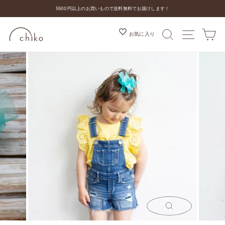
コ
5500円以上のお買いもので送料無料でお届けします！
ン
ス
テ
ラ
ン
検索
MENU
カ
お気に入り
イ
ツ
ド
を
シ
ス
ョ
キ
ー
ッ
を
プ
停
す
止
る
す
る
閉
じ
る
(ESC)