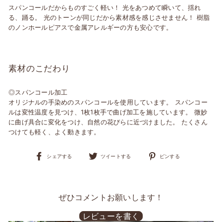
スパンコールだからものすごく軽い！ 光をあつめて瞬いて、揺れ
る、踊る。 光のトーンが同じだから素材感を感じさせません！ 樹脂
のノンホールピアスで金属アレルギーの方も安心です。
素材のこだわり
◎スパンコール加工
オリジナルの手染めのスパンコールを使用しています。 スパンコー
ルは変性温度を見つけ、1枚1枚手で曲げ加工を施しています。 微妙
に曲げ具合に変化をつけ、自然の花びらに近づけました。 たくさん
つけても軽く、よく動きます。
Facebook
Twitter
Pinterest
シェアする
ツイートする
ピンする
で
で
に
シ
ツ
ピ
ェ
イ
ン
ア
ー
す
す
ト
る
ぜひコメントお願いします！
る
す
る
レビューを書く