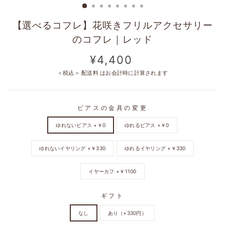
【選べるコフレ】花咲きフリルアクセサリー
のコフレ｜レッド
定
¥4,400
価
＜税込＞
配送料
はお会計時に計算されます
ピアスの金具の変更
ゆれないピアス +￥0
ゆれるピアス +￥0
ゆれないイヤリング +￥330
ゆれるイヤリング +￥330
イヤーカフ +￥1100
ギフト
なし
あり（+330円）