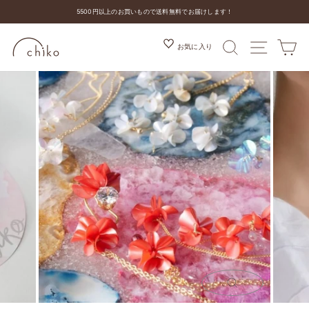
コ
5500円以上のお買いもので送料無料でお届けします！
ン
ス
テ
ラ
ン
検索
MENU
カ
お気に入り
イ
ツ
ド
を
シ
ス
ョ
キ
ー
ッ
を
プ
停
す
止
る
す
る
閉
じ
る
(ESC)