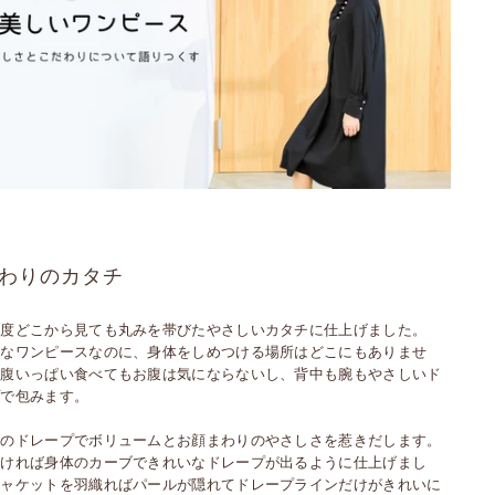
わりのカタチ
０度どこから見ても丸みを帯びたやさしいカタチに仕上げました。
いなワンピースなのに、身体をしめつける場所はどこにもありませ
お腹いっぱい食べてもお腹は気にならないし、背中も腕もやさしいド
プで包みます。
とのドレープでボリュームとお顔まわりのやさしさを惹きだします。
つければ身体のカーブできれいなドレープが出るように仕上げまし
ジャケットを羽織ればパールが隠れてドレープラインだけがきれいに