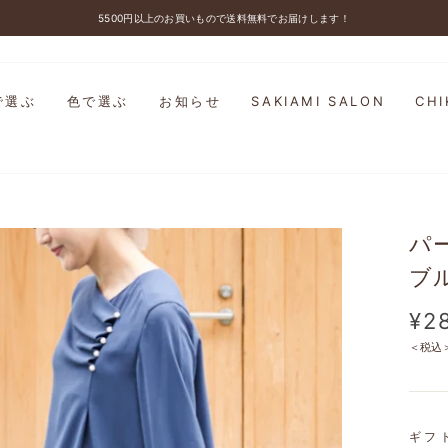
5500円以上のお買いもので送料無料でお届けします！
ス
ラ
イ
ド
で選ぶ
色で選ぶ
お知らせ
SAKIAMI SALON
CH
シ
ョ
ー
を
停
止
す
パ
る
ブ
定
¥2
価
＜税込
ギフ