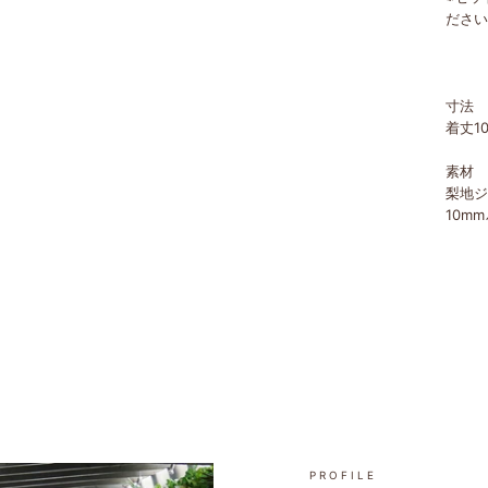
ださい
寸法
着丈1
素材
梨地ジ
10m
PROFILE