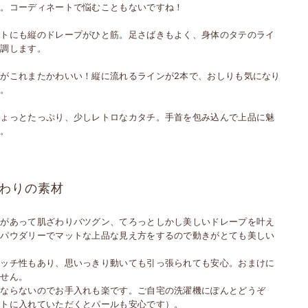
す。コーディネートで悩むこともないですね！
ントにも縦のドレープがひと筋。足さばきもよく、身体のタテのライ
強調します。
クがこれまたかわいい！縦に流れるラインが2本で、おしりも気になり
ん。
ちょっとたっぷり、少しレトロなカタチ。手首を包み込んで上品に魅
す。
わりの素材
みがあって肌ざわりバツグン、てろっとしかし美しいドレープを叶え
。パウダリーでマットな上品な見え方をするので動きがとても美しい
。
レッチ性もあり、思いっきり動いても引っ張られても安心。おまけに
ません。
にならないのでお手入れも楽です。ご自宅の洗濯機にぽんとどうぞ
ットに入れていただくとパールも安心です）。