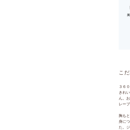
こだ
３６
きれ
ん。
レー
胸も
身に
た。