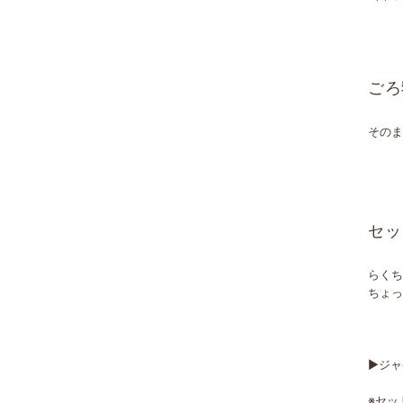
ごろ
その
セッ
らく
ちょ
▶ジ
※セ