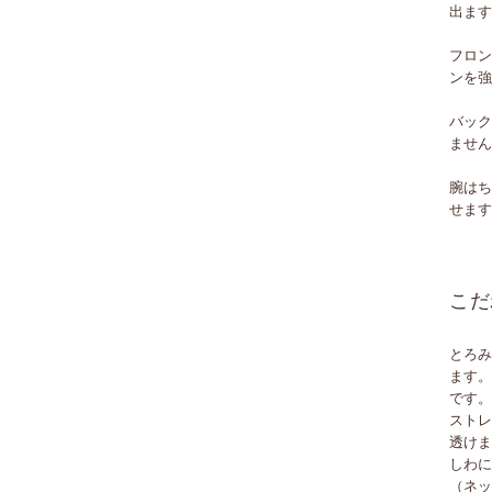
出ま
フロ
ンを
バッ
ませ
腕は
せま
こだ
とろ
ます
です
スト
透け
しわ
（ネ