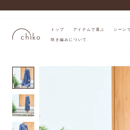
コ
ン
テ
ン
ツ
トップ
アイテムで選ぶ
シーン
を
ス
咲き編みについて
キ
ッ
プ
す
る