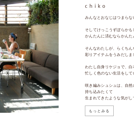
c h i k o
みんなとおなじはつまらな
そしてけっこうずぼらかも
かんたんに済むならかんた
そんなわたしが、らくちん
彩りアイテムをうみだしま
わたし自身リケジョで、白
忙しく色のない生活をして
咲き編みシュシュは、自然
持ち込みたくて
生まれてきたような気がし
もっとみる