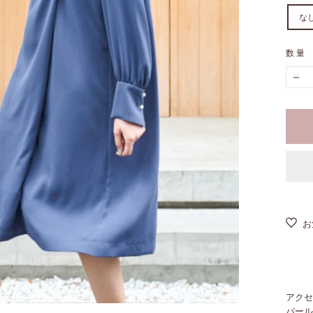
な
数量
−
お
アク
パー