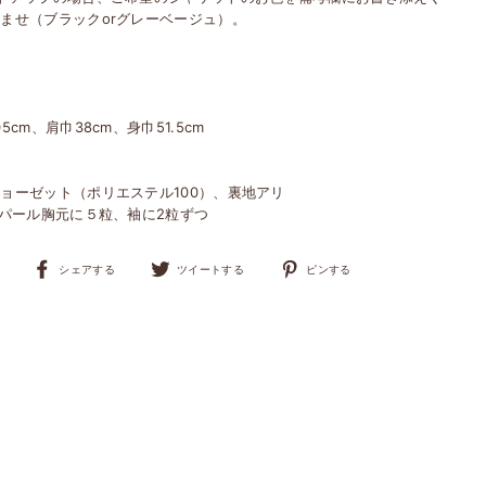
ませ（ブラックorグレーベージュ）。
05cm、肩巾38cm、身巾51.5cm
ョーゼット（ポリエステル100）、裏地アリ
mパール胸元に５粒、袖に2粒ずつ
Facebook
Twitter
Pinterest
シェアする
ツイートする
ピンする
で
で
に
シ
ツ
ピ
ェ
イ
ン
ア
ー
す
す
ト
る
る
す
る