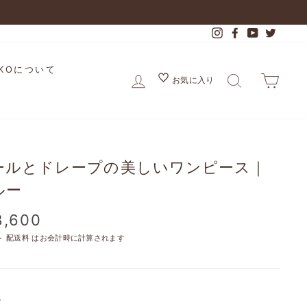
Instagram
Facebook
YouTube
Twitter
IKOについて
ログイン
検索
カー
お気に入り
ールとドレープの美しいワンピース｜
ルー
8,600
＞
配送料
はお会計時に計算されます
ト