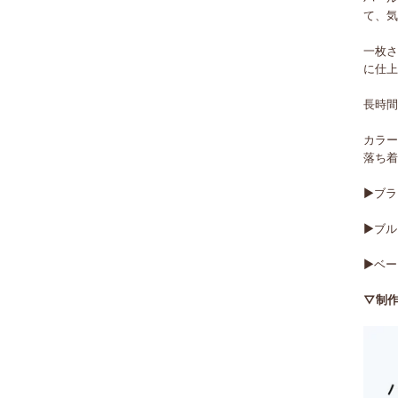
て、
一枚
に仕
長時
カラ
落ち
▶ブ
▶ブ
▶ベ
▽制